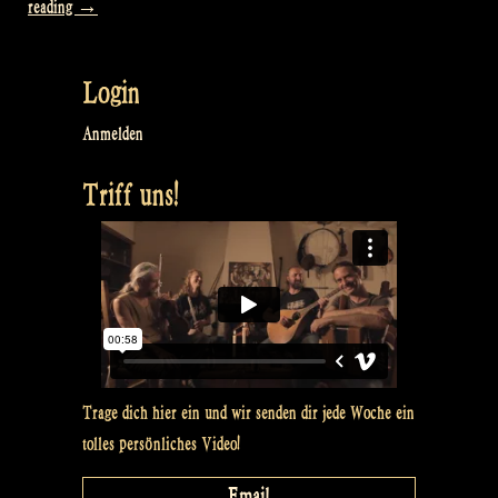
„Video:
reading
→
Presents
from
Login
you,
Santa
Anmelden
Claus
Triff uns!
and
Sinterklaas
–
Rapalje
Show
#41“
Trage dich hier ein und wir senden dir jede Woche ein
tolles persönliches Video!