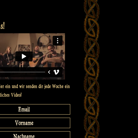
s!
ier ein und wir senden dir jede Woche ein
liches Video!