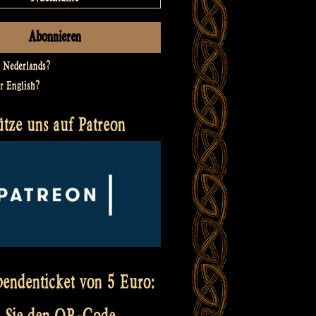
t
Nederlands
?
er
English
?
ütze uns auf Patreon
pendenticket von 5 Euro:
 Sie den QR-Code