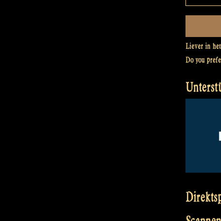
Liever in he
Do you pref
Unterst
Direkts
Scannen