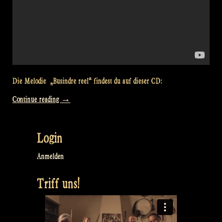
Die Melodie „Busindre reel“ findest du auf dieser CD:
„Video:
Continue reading
→
Busindre
Reel
Login
@
Rapalje
Anmelden
Zomerfolk
Triff uns!
Festival“