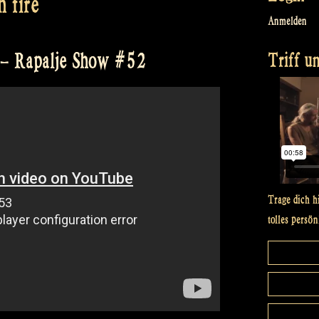
h fire
Anmelden
Triff un
! – Rapalje Show #52
Trage dich h
tolles persön