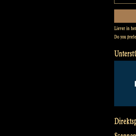
Liever in he
Do you pref
Unterst
Direkts
Scannen