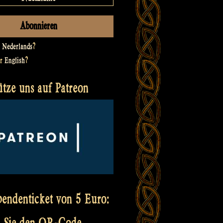
t
Nederlands
?
er
English
?
ütze uns auf Patreon
pendenticket von 5 Euro:
 Sie den QR-Code