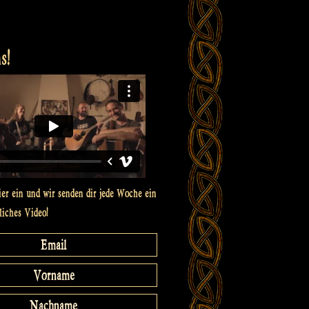
s!
ier ein und wir senden dir jede Woche ein
liches Video!