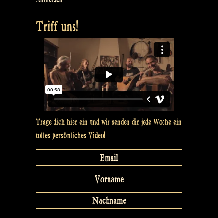
Rapalje
Triff uns!
Show
90“
Trage dich hier ein und wir senden dir jede Woche ein
tolles persönliches Video!