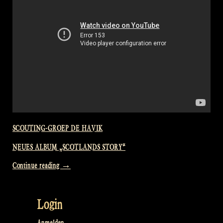
SCOUTING-GROEP DE HAVIK
NEUES ALBUM „SCOTLANDS STORY“
„Visiting
Continue reading
→
a
Scouting
Login
Group
–
Anmelden