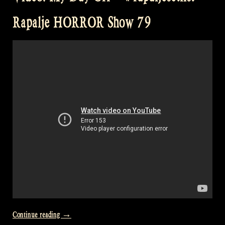
Dominican
Rapalje HORROR Show 79
Republic
–
Rapalje
Show
83“
„Video:
Continue reading
→