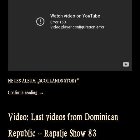
NEUES ALBUM „SCOTLANDS STORY“
„Let’s
Continue reading
→
go
for
Video: Last videos from Dominican
a
swim
Republic – Rapalje Show 83
in