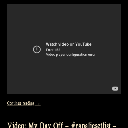
Engelbert
–
Rapalje
Show
88“
„Video:
Continue reading
→
Last
videos
Video: My Day Off – #rapaljesetlist –
from