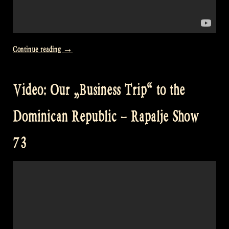
„Video:
Continue reading
→
„Business
Trip“
Video: Our „Business Trip“ to the
to
the
Dominican Republic – Rapalje Show
Dominican
Republic
73
Part
3
–
Rapalje
Show
75″