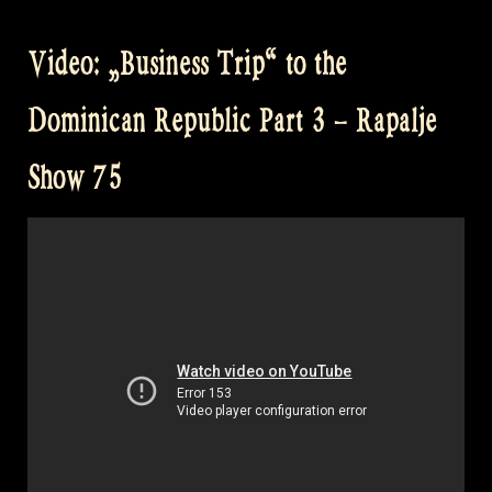
My
Day
Video: „Business Trip“ to the
Off
–
Dominican Republic Part 3 – Rapalje
#rapaljesetlist
–
Show 75
Rapalje
HORROR
Show
79“