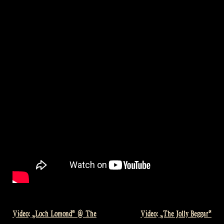
Video: „Loch Lomond“ @ The
Video: „The Jolly Beggar“
Beitragsnavigation