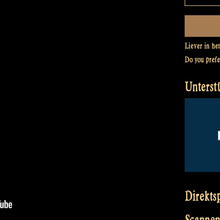
Liever in he
Do you pref
Unterst
Direkts
Scannen