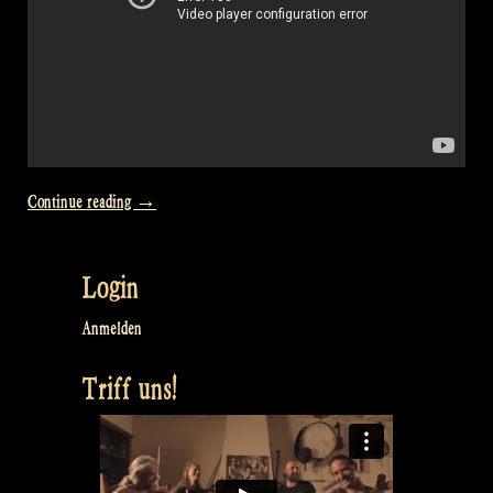
„Video:
Continue reading
→
The
Encore
Login
at
Castlefest
Anmelden
–
Triff uns!
Loch
Lomond
–
Kweenie