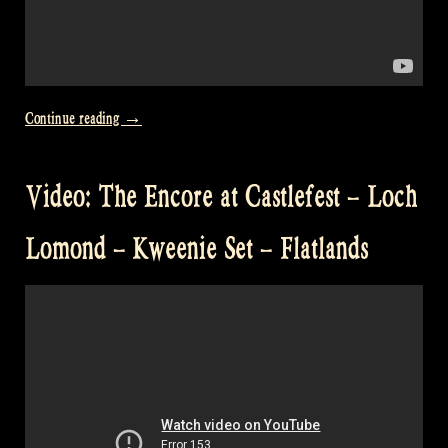
„Video:
Continue reading
→
The
Skye
Video: The Encore at Castlefest – Loch
Boat
Song
Lomond – Kweenie Set – Flatlands
–
Outlander
Theme
Song“