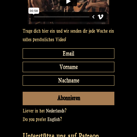
Set
–
Flatlands“
Trage dich hier ein und wir senden dir jede Woche ein
tolles persönliches Video!
Liever in het
Nederlands
?
Do you prefer
English
?
Unterstütze uns auf Patreon