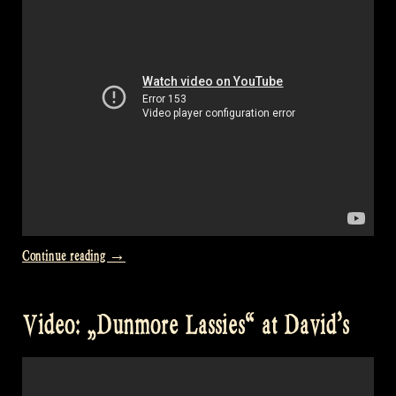
@
Castlefest“
„Video:
Continue reading
→
Willliam’s
Favourite“
Video: „Dunmore Lassies“ at David’s