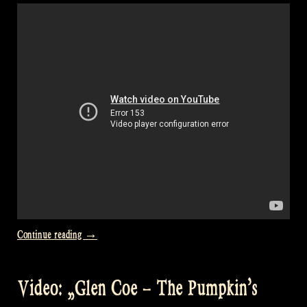
Laois“
at
David’s“
„Video:
Continue reading
→
The
King
Video: „Glen Coe – The Pumpkin’s
of