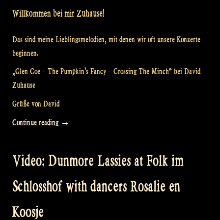
Willkommen bei mir Zuhause!
Das sind meine Lieblingsmelodien, mit denen wir oft unsere Konzerte
beginnen.
„Glen Coe – The Pumpkin’s Fancy – Crossing The Minch“ bei David
Zuhause
Grüße von David
„Video:
Continue reading
→
„Glen
Coe
Video: Dunmore Lassies at Folk im
–
The
Schlosshof with dancers Rosalie en
Pumpkin’s
Fancy
Koosje
–