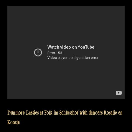
Crossing
The
Minch“
at
David’s
Home“
Dunmore Lassies at Folk im Schlosshof with dancers Rosalie en
Koosje