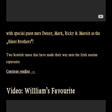
with special guest stars Denny, Mark, Ricky & Marnix as the
„Silent Brothers“!
Two Scottish tunes that have made their way onto the Irish session
repertoire
„Video:
Continue reading
→
Rapalje
with
Video: Willliam’s Favourite
the
„Silent
Brothers“