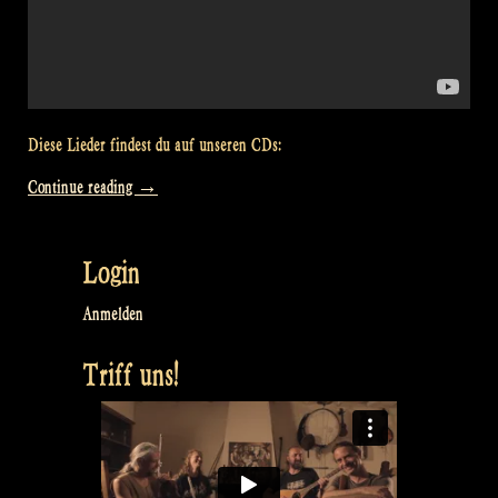
Diese Lieder findest du auf unseren CDs:
„Video:
Continue reading
→
Full
Concert
Login
@
Balver
Anmelden
Höhle
Triff uns!
Irish
folk
&
Celtic
Music