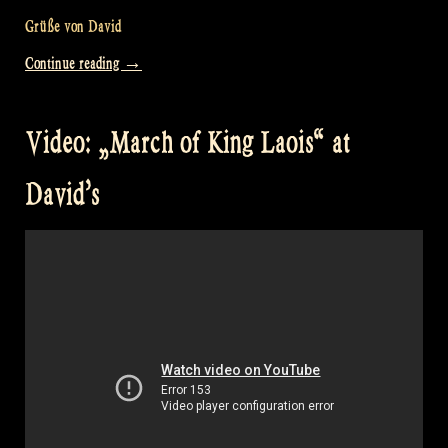
Grüße von David
„Video:
Continue reading
→
„Dunmore
Lassies“
Video: „March of King Laois“ at
at
David’s“
David’s