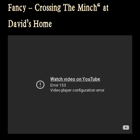
the
Fancy – Crossing The Minch“ at
Fairies“
David’s Home