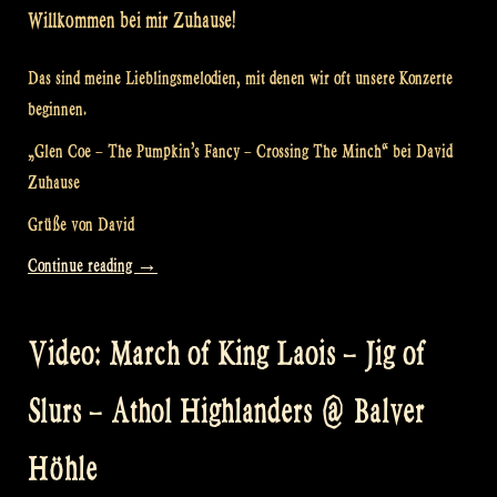
Willkommen bei mir Zuhause!
Das sind meine Lieblingsmelodien, mit denen wir oft unsere Konzerte
beginnen.
„Glen Coe – The Pumpkin’s Fancy – Crossing The Minch“ bei David
Zuhause
Grüße von David
„Video:
Continue reading
→
„Glen
Coe
Video: March of King Laois – Jig of
–
The
Slurs – Athol Highlanders @ Balver
Pumpkin’s
Fancy
Höhle
–