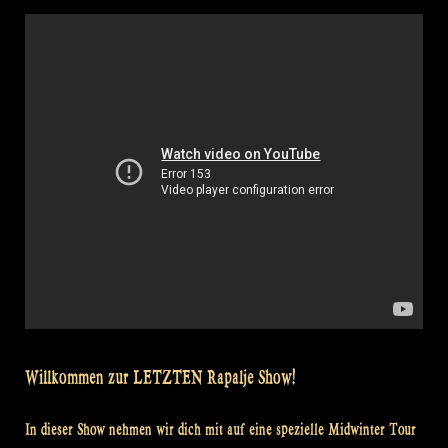
Laois
–
Jig
of
Slurs
–
Athol
Highlanders
@
Balver
Höhle“
Willkommen zur LETZTEN Rapalje Show!
In dieser Show nehmen wir dich mit auf eine spezielle Midwinter Tour