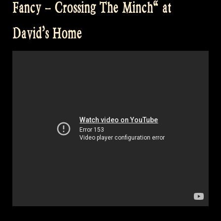
Fancy – Crossing The Minch“ at
Show
91“
David’s Home