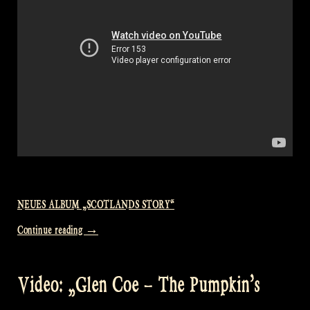
NEUES ALBUM „SCOTLANDS STORY“
„International
Continue reading
→
Bagpipe
Day
Video: „Glen Coe – The Pumpkin’s
–
Rapalje