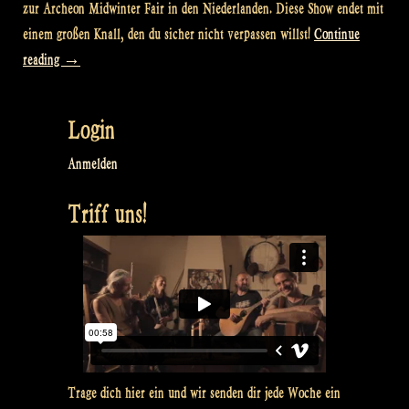
zur Archeon Midwinter Fair in den Niederlanden. Diese Show endet mit
einem großen Knall, den du sicher nicht verpassen willst!
Continue
„LAST
reading
→
Rapalje
Show!
Login
–
Episode
Anmelden
#42“
Triff uns!
Trage dich hier ein und wir senden dir jede Woche ein