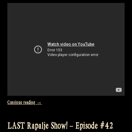
Crossing
The
Minch“
at
David’s
Home“
„Video:
Continue reading
→
March
of
LAST Rapalje Show! – Episode #42
King