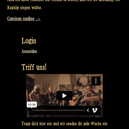
Rapalje singen wollte.
„Video:
Continue reading
→
„Spancil
Hill“
Login
at
William’s“
Anmelden
Triff uns!
Trage dich hier ein und wir senden dir jede Woche ein