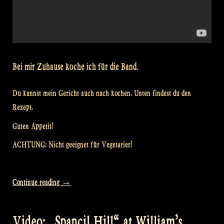
Bei mir Zuhause koche ich für die Band.
Du kannst mein Gericht auch nach kochen. Unten findest du den
Rezept.
Guten Appetit!
ACHTUNG: Nicht geeignet für Vegetarier!
„Video:
Continue reading
→
Would
you
Video: „Spancil Hill“ at William’s
like