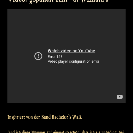
to
Cook
with
William?“
Inspiriert von der Band Bachelor’s Walk
fand ich diese Nummer auf einmal so schön, dass ich sie unbedingt bei