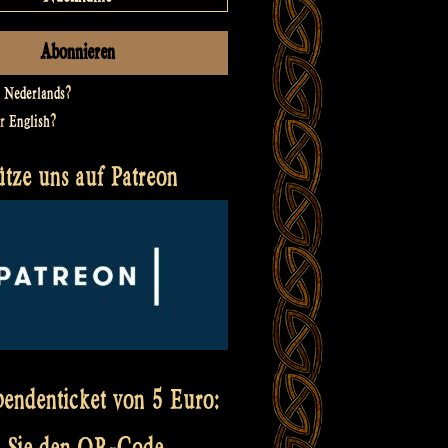
t
Nederlands
?
er
English
?
ütze uns auf Patreon
pendenticket von 5 Euro:
 Sie den QR-Code