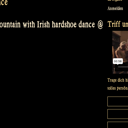
nce
Anmelden
Triff un
ountain with Irish hardshoe dance @
Trage dich h
tolles persön