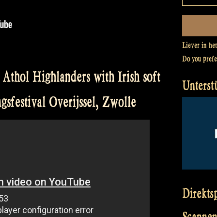
Liever in he
Do you pref
 Athol Highlanders with Irish soft
Unterst
sfestival Overijssel, Zwolle
Direkts
Scannen