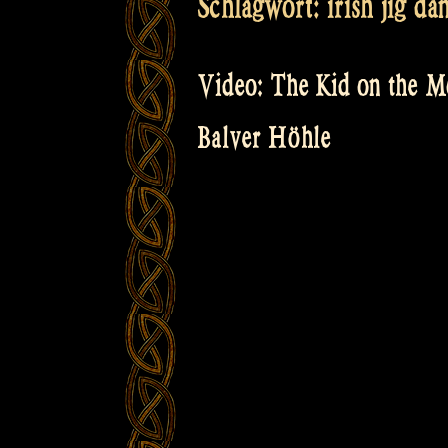
Schlagwort:
irish jig da
Video: The Kid on the M
Balver Höhle