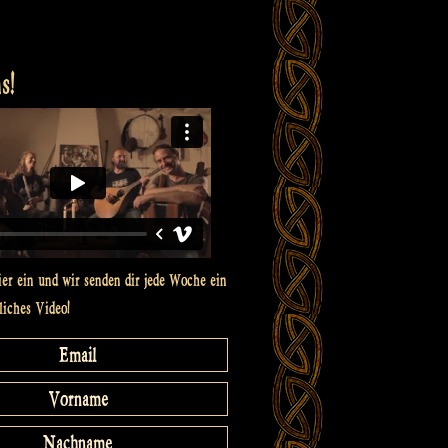
s!
ier ein und wir senden dir jede Woche ein
liches Video!