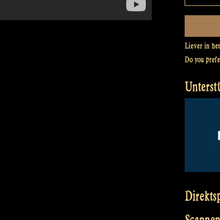
Liever in he
Do you pref
Unterst
Direkts
Scannen