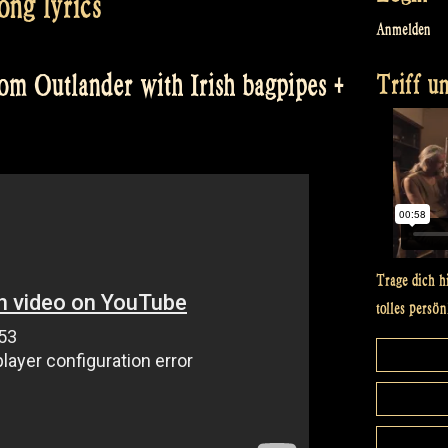
ong lyrics
Anmelden
Triff un
om Outlander with Irish bagpipes +
Trage dich h
tolles persön