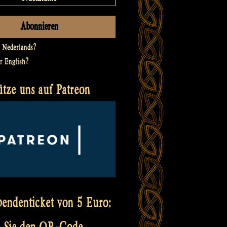
t
Nederlands
?
er
English
?
ütze uns auf Patreon
pendenticket von 5 Euro:
 Sie den QR-Code