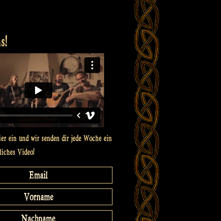
s!
ier ein und wir senden dir jede Woche ein
liches Video!