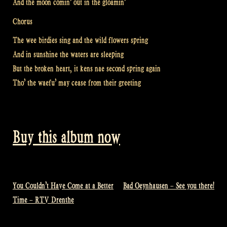
And the moon comin’ out in the gloamin’
Chorus
The wee birdies sing and the wild flowers spring
And in sunshine the waters are sleeping
But the broken heart, it kens nae second spring again
Tho’ the waefu’ may cease from their greeting
Buy this album now
You Couldn’t Have Come at a Better
Bad Oeynhausen – See you there!
Bericht
Time – RTV Drenthe
navigatie