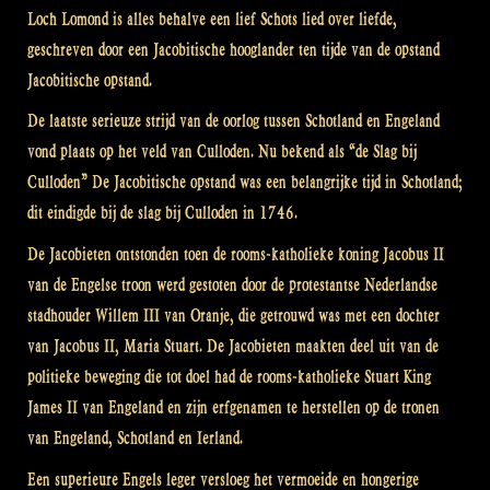
Loch Lomond is alles behalve een lief Schots lied over liefde,
geschreven door een Jacobitische hooglander ten tijde van de opstand
Jacobitische opstand.
De laatste serieuze strijd van de oorlog tussen Schotland en Engeland
vond plaats op het veld van Culloden. Nu bekend als “de Slag bij
Culloden” De Jacobitische opstand was een belangrijke tijd in Schotland;
dit eindigde bij de slag bij Culloden in 1746.
De Jacobieten ontstonden toen de rooms-katholieke koning Jacobus II
van de Engelse troon werd gestoten door de protestantse Nederlandse
stadhouder Willem III van Oranje, die getrouwd was met een dochter
van Jacobus II, Maria Stuart. De Jacobieten maakten deel uit van de
politieke beweging die tot doel had de rooms-katholieke Stuart King
James II van Engeland en zijn erfgenamen te herstellen op de tronen
van Engeland, Schotland en Ierland.
Een superieure Engels leger versloeg het vermoeide en hongerige