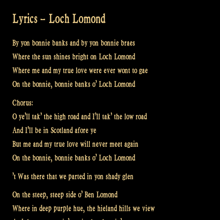
Lyrics – Loch Lomond
By yon bonnie banks and by yon bonnie braes
Where the sun shines bright on Loch Lomond
Where me and my true love were ever wont to gae
On the bonnie, bonnie banks o’ Loch Lomond
Chorus:
O ye’ll tak’ the high road and I’ll tak’ the low road
And I’ll be in Scotland afore ye
But me and my true love will never meet again
On the bonnie, bonnie banks o’ Loch Lomond
’t Was there that we parted in yon shady glen
On the steep, steep side o’ Ben Lomond
Where in deep purple hue, the hieland hills we view