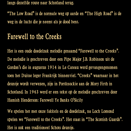
langs dezelfde route naar Schotland terug.
“The Low Road” is de normale weg op aarde en “The High Road” is de
weg in de lucht die je neemt als je dood bent.
Farewell to the Creeks
Het is een oude doedelzak melodie genaamd “Farewell to the Creeks”.
De melodie is geschreven door een Pipe Major J.B. Robinson uit de
Gordon’s die in augustus 1914 in Le Cateau werd gevangengenomen
toen het Duitse leger Frankrijk binnenviel. “Creeks” waarnaar in het
deuntje wordt verwezen, zijn in Portknockie aan de Mory Firth in
Schotland. In 1943 werd er een tekst op de melodie geschreven door
Hamish Henderson: Farewell Ye Banks O’Sicily
We spelen het met onze fakkels en de doedelzak, na Loch Lomond
spelen we “Farewell to the Creeks”. Het staat in “The Scottish Guards”.
Het is ook een traditioneel Schots deuntje.