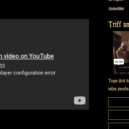
Anmelden
Triff un
Trage dich h
tolles persön