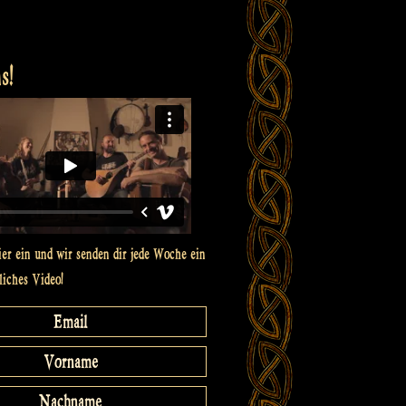
s!
ier ein und wir senden dir jede Woche ein
liches Video!