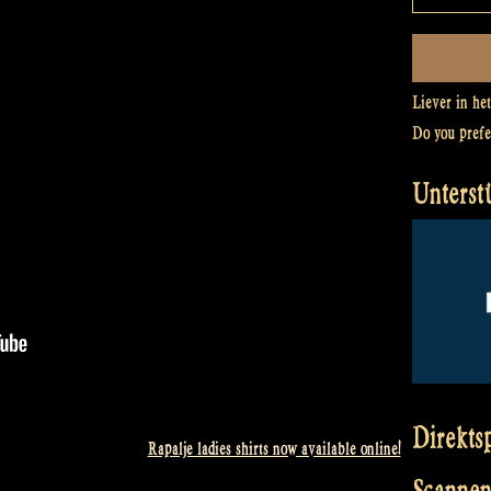
Liever in he
Do you pref
Unterst
Direkts
Rapalje ladies shirts now available online!
Scannen