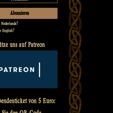
t
Nederlands
?
er
English
?
ütze uns auf Patreon
pendenticket von 5 Euro:
 Sie den QR-Code