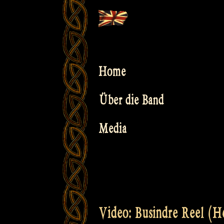
Skip
to
content
Home
Über die Band
Media
Video: Busindre Reel (He