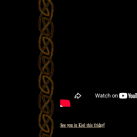
See you in Kiel this friday!
Beitragsnavigation