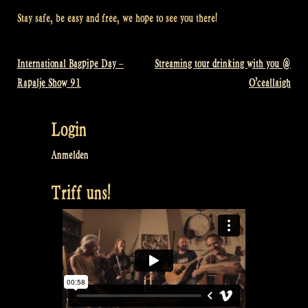
Stay safe, be easy and free, we hope to see you there!
International Bagpipe Day –
Streaming tour drinking with you @
Beitragsnavigation
Rapalje Show 91
O’ceallaigh
Login
Anmelden
Triff uns!