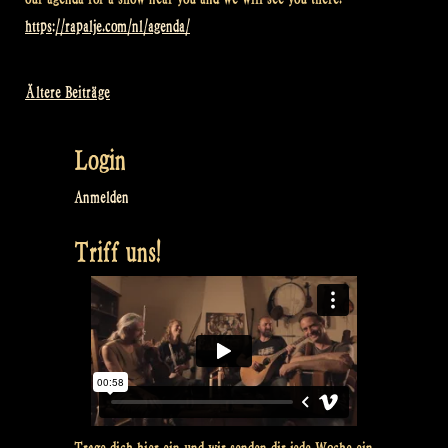
https://rapalje.com/nl/agenda/
Ältere Beiträge
Beitragsnavigation
Login
Anmelden
Triff uns!