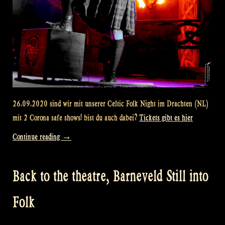
26.09.2020 sind wir mit unserer Celtic Folk Night im Drachten (NL)
mit 2 Corona safe shows! bist du auch dabei?
Tickets gibt es hier
„Celtic
Continue reading
→
Folk
Night
Back to the theatre, Barneveld Still into
–
Drachten“
Folk