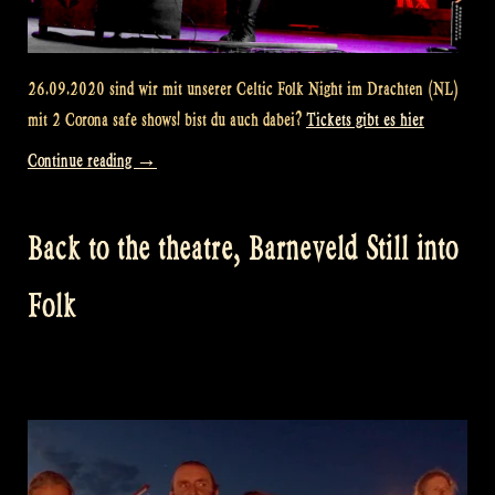
26.09.2020 sind wir mit unserer Celtic Folk Night im Drachten (NL)
mit 2 Corona safe shows! bist du auch dabei?
Tickets gibt es hier
„Celtic
Continue reading
→
Folk
Night
Back to the theatre, Barneveld Still into
–
Drachten“
Folk