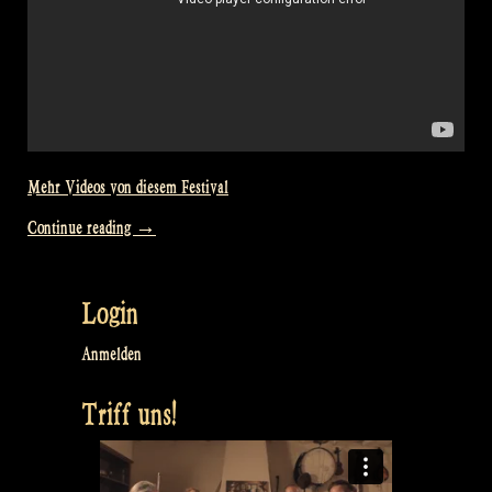
Mehr Videos von diesem Festival
„Video:
Continue reading
→
Raggle
Taggle
Login
Gypsy
@
Anmelden
Bevrijdingsfestival
Triff uns!
Overijssel,
Zwolle
NL“