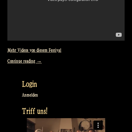
Mehr Videos von diesem Festival
„Video:
Continue reading
→
Raggle
Taggle
Login
Gypsy
@
Anmelden
Bevrijdingsfestival
Triff uns!
Overijssel,
Zwolle
NL“