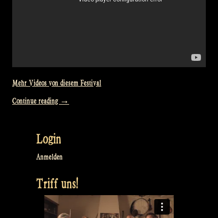
Mehr Videos von diesem Festival
„Video:
Continue reading
→
Raggle
Taggle
Login
Gypsy
@
Anmelden
Bevrijdingsfestival
Triff uns!
Overijssel,
Zwolle
NL“