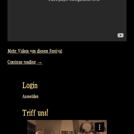
Mehr Videos von diesem Festival
„Video:
Continue reading
→
Raggle
Taggle
Login
Gypsy
@
Anmelden
Bevrijdingsfestival
Triff uns!
Overijssel,
Zwolle
NL“