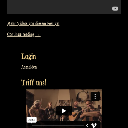
Mehr Videos von diesem Festival
„Video:
Continue reading
→
Raggle
Taggle
Login
Gypsy
@
Anmelden
Bevrijdingsfestival
Triff uns!
Overijssel,
Zwolle
NL“