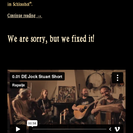
im Schlosshof”.
„Caledonia
Continue reading
→
–
Rapalje
We are sorry, but we fixed it!
@
Folk
im
Schlosshof
2009“