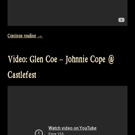
„Video:
Continue reading
→
Caledonia
at
Video: Glen Coe – Johnnie Cope @
Castlefest
–
Castlefest
Celtic
Folk
Music
from
Scotland“