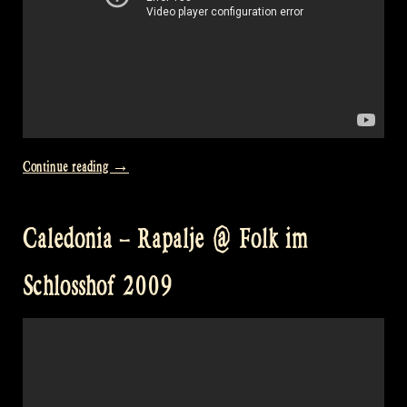
„Video:
Continue reading
→
Glen
Coe
Caledonia – Rapalje @ Folk im
–
Johnnie
Schlosshof 2009
Cope
@
Castlefest“