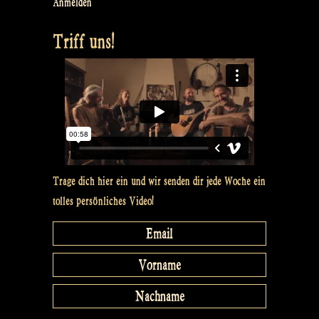
Zomerfolk
Anmelden
Festival
Triff uns!
–
Rapalje
Show
#13“
Trage dich hier ein und wir senden dir jede Woche ein
tolles persönliches Video!