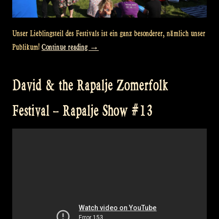
Unser Lieblingsteil des Festivals ist ein ganz besonderer, nämlich unser
„Rapalje
Publikum!
Continue reading
→
Zomerfolk
Festival:
David & the Rapalje Zomerfolk
where
folk
Festival – Rapalje Show #13
fans
unite!“