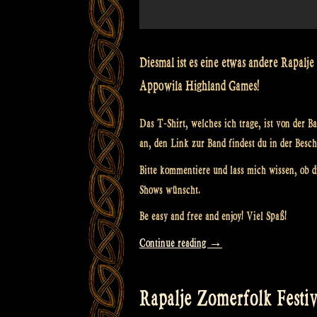
Diesmal ist es eine etwas andere Rapalje
Appowila Highland Games!
Das T-Shirt, welches ich trage, ist von der B
an, den Link zur Band findest du in der Besc
Bitte kommentiere und lass mich wissen, ob d
Shows wünscht.
Be easy and free and enjoy! Viel Spaß!
„Video:
Continue reading
→
What
(not)
Rapalje Zomerfolk Festiva
to