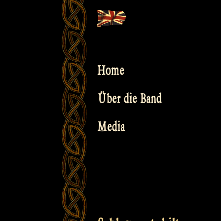
Skip
to
content
Home
Über die Band
Media