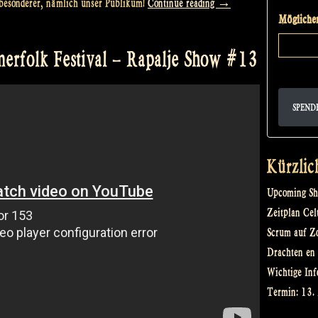
„Rapalje
nz besonderer, nämlich unser Publikum!
Continue reading
→
Möglicher
Zomerfolk
Festival:
erfolk Festival – Rapalje Show #13
where
folk
fans
SPEND
unite!“
Kürzlic
Upcoming Sh
Zeitplan Cel
Scrum auf Z
Drachten en 
Wichtige Inf
Termin: 13.