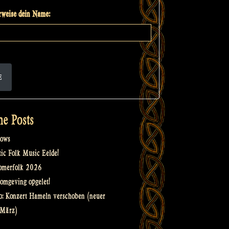
weise dein Name:
E
he Posts
ows
tic Folk Music Eelde!
omerfolk 2026
omgeving opgelet!
o: Konzert Hameln verschoben (neuer
 März)