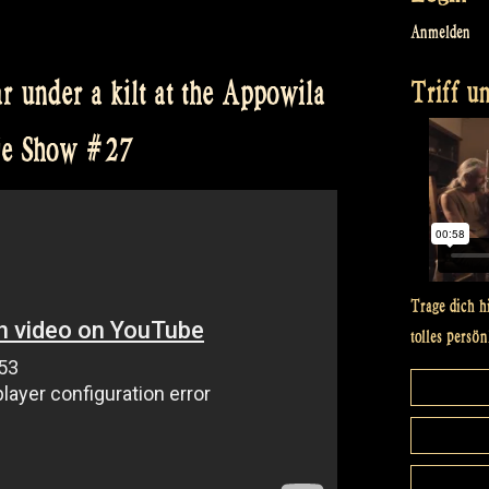
Anmelden
Triff un
r under a kilt at the Appowila
je Show #27
Trage dich h
tolles persön