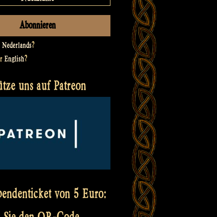
t
Nederlands
?
er
English
?
ütze uns auf Patreon
pendenticket von 5 Euro:
 Sie den QR-Code