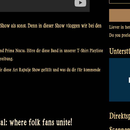
 Show als sonst. Denn in dieser Show vloggen wir bei den
Liever in he
Do you pref
Unterst
and Prima Nocta. Höre dir diese Band in unserer T-Shirt Playliste
hreibung.
ir diese Art Rapalje Show gefällt und was du dir für kommende
Direkts
l: where folk fans unite!
Scannen