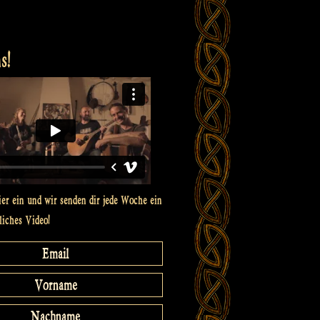
s!
ier ein und wir senden dir jede Woche ein
liches Video!