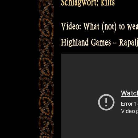
Schlagwort:
kilts
Video: What (not) to wea
Highland Games – Rapal