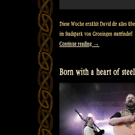
Diese Woche erzählt David dir alles übe
im Stadspark von Groningen stattfindet!
„David
Continue reading
→
&
the
Born with a heart of steel
Rapalje
Zomerfolk
Festival
–
Rapalje
Show
#13“