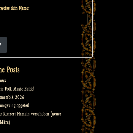
weise dein Name:
E
he Posts
ows
tic Folk Music Eelde!
omerfolk 2026
omgeving opgelet!
o: Konzert Hameln verschoben (neuer
 März)