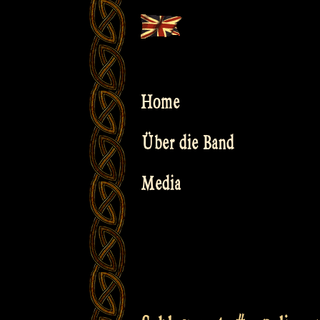
Skip
to
content
Home
Über die Band
Media