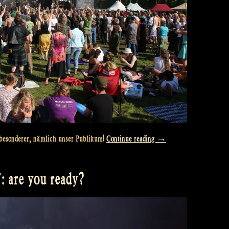
„Rapalje
nz besonderer, nämlich unser Publikum!
Continue reading
→
Zomerfolk
Festival:
: are you ready?
where
folk
fans
unite!“