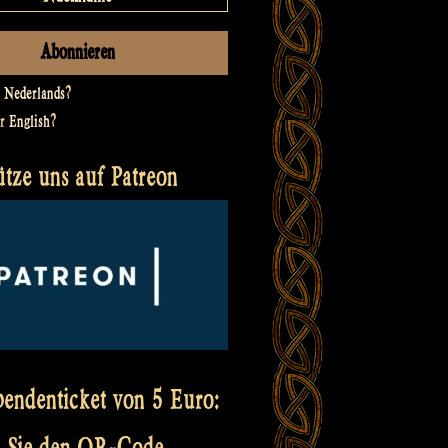
t
Nederlands
?
er
English
?
ütze uns auf Patreon
pendenticket von 5 Euro:
 Sie den QR-Code