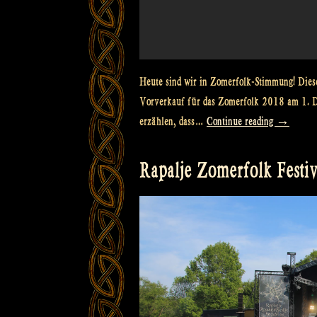
Heute sind wir in Zomerfolk-Stimmung! Dieser
Vorverkauf für das Zomerfolk 2018 am 1. D
„And
erzählen, dass…
Continue reading
→
the
first
Rapalje Zomerfolk Festiva
headliner
for
Zomerfolk
2018
is…“