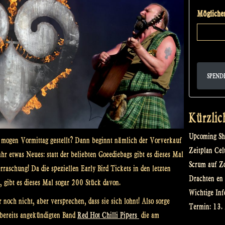
Möglicher
SPEND
Kürzlic
Upcoming Sh
mogen Vormittag gestellt? Dann beginnt nämlich der Vorverkauf
Zeitplan Cel
r etwas Neues: statt der beliebten Goeediebags gibt es dieses Mal
Scrum auf Z
raschung! Da die speziellen Early Bird Tickets in den letzten
Drachten en 
, gibt es dieses Mal sogar 200 Stück davon.
Wichtige Inf
noch nicht, aber versprechen, dass sie sich lohnt! Also sorge
Termin: 13.
 bereits angekündigten Band
Red Hot Chilli Pipers
die am