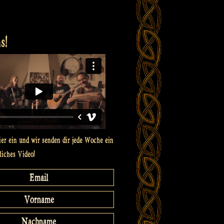
s!
ier ein und wir senden dir jede Woche ein
liches Video!