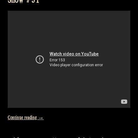
„Video:
Continue reading
→
How
to