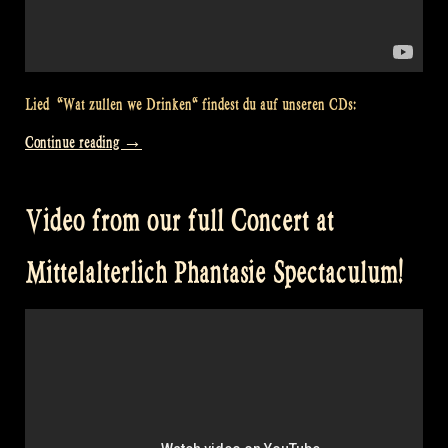
Lied “Wat zullen we Drinken“ findest du auf unseren CDs:
„Video:
Continue reading
→
Wat
zullen
Video from our full Concert at
we
drinken
Mittelalterlich Phantasie Spectaculum!
@
Bevrijdingsfestival
Overijssel
Zwolle“