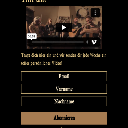
Phantasie
Spectaculum!“
Trage dich hier ein und wir senden dir jede Woche ein
tolles persönliches Video!