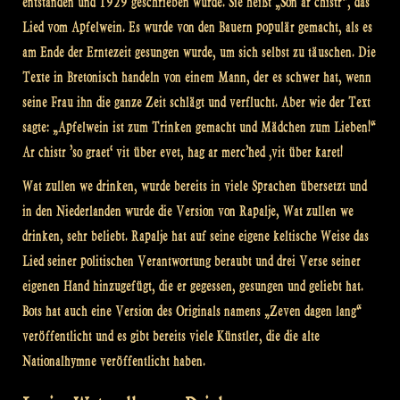
entstanden und 1929 geschrieben wurde. Sie heißt „Son ar chistr“, das
Lied vom Apfelwein. Es wurde von den Bauern populär gemacht, als es
am Ende der Erntezeit gesungen wurde, um sich selbst zu täuschen. Die
Texte in Bretonisch handeln von einem Mann, der es schwer hat, wenn
seine Frau ihn die ganze Zeit schlägt und verflucht. Aber wie der Text
sagte: „Apfelwein ist zum Trinken gemacht und Mädchen zum Lieben!“
Ar chistr ’so graet‘ vit über evet, hag ar merc’hed ‚vit über karet!
Wat zullen we drinken, wurde bereits in viele Sprachen übersetzt und
in den Niederlanden wurde die Version von Rapalje, Wat zullen we
drinken, sehr beliebt. Rapalje hat auf seine eigene keltische Weise das
Lied seiner politischen Verantwortung beraubt und drei Verse seiner
eigenen Hand hinzugefügt, die er gegessen, gesungen und geliebt hat.
Bots hat auch eine Version des Originals namens „Zeven dagen lang“
veröffentlicht und es gibt bereits viele Künstler, die die alte
Nationalhymne veröffentlicht haben.