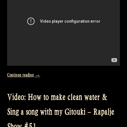
„Video:
Continue reading
→
Wat
zullen
Video: How to make clean water &
we
drinken
Sing a song with my Gitouki – Rapalje
@
Castlefest“
Show #51