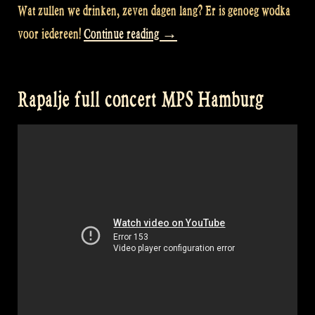
Wat zullen we drinken, zeven dagen lang? Er is genoeg wodka
„Video:
voor iedereen!
Continue reading
→
Wat
zullen
Rapalje full concert MPS Hamburg
we
drinken
in
Brazil?“