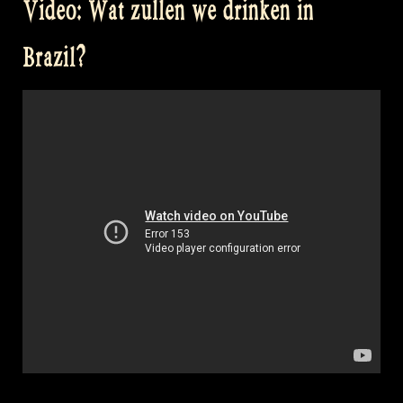
Video: Wat zullen we drinken in
make
clean
Brazil?
water
&
Sing
a
song
with
my
Gitouki
–
Rapalje
Show
#51“