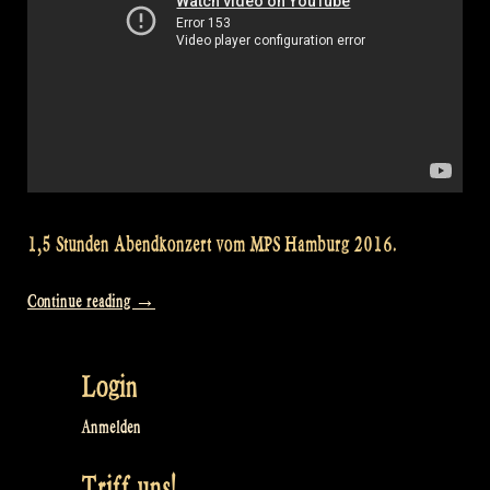
1,5 Stunden Abendkonzert vom MPS Hamburg 2016.
„Video
Continue reading
→
from
our
Login
full
Concert
Anmelden
at
Triff uns!
Mittelalterlich