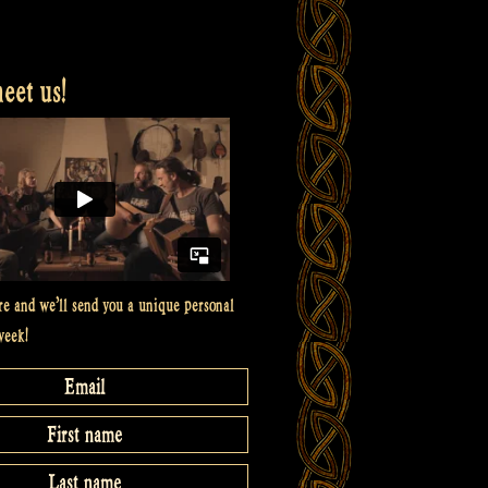
et us!
re and we’ll send you a unique personal
week!