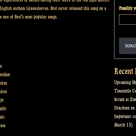
Possibly 
nglish anthem Greensleeves. Brel never released this song on a
 one of Brel’s most popular songs.
DONA
en
Recent 
terdam
Upcoming Sh
onken
Timetable Cel
nken
Scrum at Zo
ipt
Drachten en 
uikt
Important: c
akt
March 13)
Dam