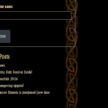
your name:
TION
Posts
ows
tic Folk Festival Eelde!
merfolk 2026
omgeving opgelet!
oncert Hameln is postponed (new date: