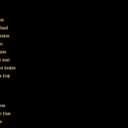
ken
e hand
knaken
nt
uien
n maal
 te knopen
un krop
eren
er klam
on