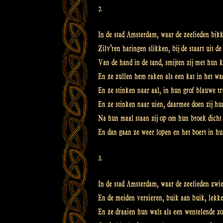
2.
In de stad Amsterdam, waar de zeelieden bik
Zilv’ren haringen slikken, bij de staart uit d
Van de hand in de tand, smijten zij met hun 
En ze zullen hem raken als een kat in het wa
En ze stinken naar aal, in hun grof blauwe tr
En ze stinken naar uien, daarmee doen zij hu
Na hun maal staan zij op om hun broek dicht
En dan gaan ze weer lopen en het boert in h
3.
In de stad Amsterdam, waar de zeelieden zwi
En de meiden versieren, buik aan buik, lekk
En ze draaien hun wals als een wentelende z