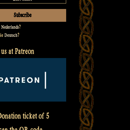
t
Nederlands
?
Sie
Deutsch
?
us at Patreon
onation ticket of 5
scan the QR code