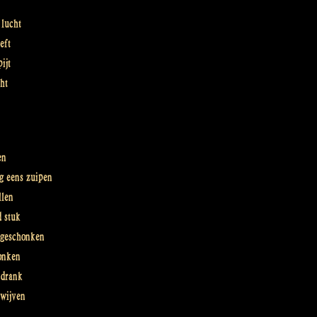
 lucht
eft
ijt
ht
en
g eens zuipen
llen
 stuk
t geschonken
ronken
 drank
 wijven