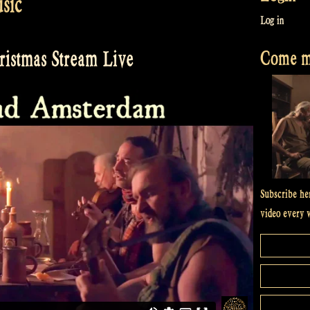
usic
Log in
Come me
istmas Stream Live
Subscribe he
video every 