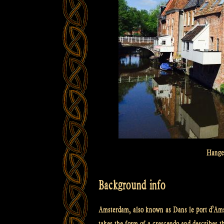
Hange
Background info
Amsterdam, also known as Dans le port d’Amst
takes the form of a crescendo and describes the