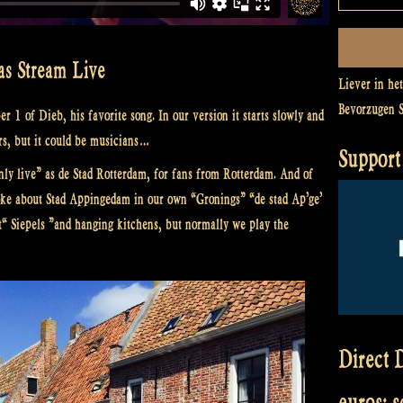
as Stream Live
Liever in he
Bevorzugen 
 1 of Dieb, his favorite song. In our version it starts slowly and
ors, but it could be musicians…
Support 
nly live” as de Stad Rotterdam, for fans from Rotterdam. And of
oke about Stad Appingedam in our own “Gronings” “de stad Ap’ge’
“ Siepels ”and hanging kitchens, but normally we play the
Direct D
euros: 