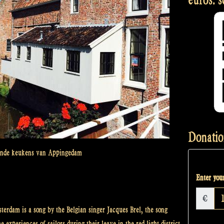
Donatio
nde keukens van Appingedam
Enter your
€
erdam is a song by the Belgian singer Jacques Brel, the song
 experiences of sailors during their leave in the red light district